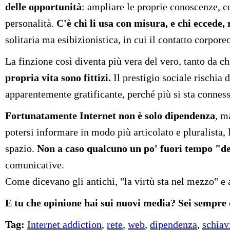
delle opportunità
: ampliare le proprie conoscenze, c
personalità.
C'è chi li usa con misura, e chi eccede,
solitaria ma esibizionistica, in cui il contatto corpor
La finzione così diventa più vera del vero, tanto da c
propria vita sono fittizi.
Il prestigio sociale rischia 
apparentemente gratificante, perché più si sta connessi
Fortunatamente Internet non è solo dipendenza
, m
potersi informare in modo più articolato e pluralista,
spazio.
Non a caso qualcuno un po' fuori tempo "dete
comunicative.
Come dicevano gli antichi, "la virtù sta nel mezzo" e
E tu che opinione hai sui nuovi media? Sei sempre o
Tag:
Internet addiction
,
rete
,
web
,
dipendenza
,
schiav