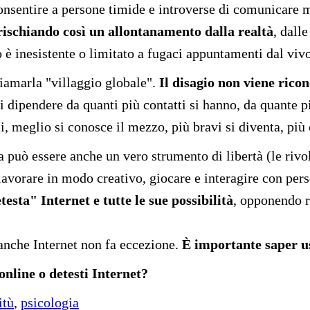
onsentire a persone timide e introverse di comunicare m
 rischiando così un allontanamento dalla realtà
, dall
eo è inesistente o limitato a fugaci appuntamenti dal viv
hiamarla "villaggio globale".
Il disagio non viene ricon
di dipendere da quanti più contatti si hanno, da quante 
, meglio si conosce il mezzo, più bravi si diventa, più c
a può essere anche un vero strumento di libertà (le riv
 lavorare in modo creativo, giocare e interagire con per
sta" Internet e tutte le sue possibilità
, opponendo r
 anche Internet non fa eccezione.
È importante saper u
nline o detesti Internet?
itù
,
psicologia