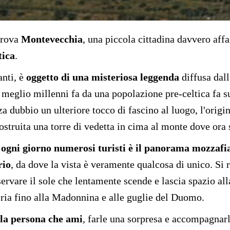
 trova
Montevecchia
, una piccola cittadina davvero aff
tica
.
anti, è
oggetto di una misteriosa leggenda
diffusa dall
 o meglio millenni fa da una popolazione pre-celtica fa 
a dubbio un ulteriore tocco di fascino al luogo, l'origin
struita una torre di vedetta in cima al monte dove ora 
a ogni giorno numerosi turisti è il panorama mozzafi
rio
, da dove la vista è veramente qualcosa di unico. Si 
sservare il sole che lentamente scende e lascia spazio a
feria fino alla Madonnina e alle guglie del Duomo.
 la persona che ami
, farle una sorpresa e accompagnar