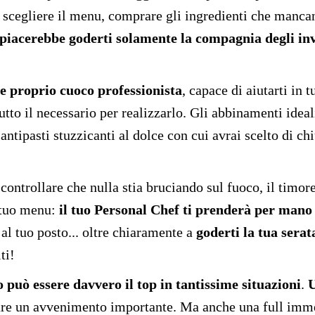
 scegliere il menu, comprare gli ingredienti che mancano
 piacerebbe goderti solamente la compagnia degli inv
e proprio cuoco professionista
, capace di aiutarti in 
i tutto il necessario per realizzarlo. Gli abbinamenti ide
antipasti stuzzicanti al dolce con cui avrai scelto di chiu
r controllare che nulla stia bruciando sul fuoco, il tim
l tuo menu:
il tuo Personal Chef ti prenderà per mano e
i al tuo posto... oltre chiaramente a
goderti la tua serata
ti!
 può essere davvero il top in tantissime situazioni
.
U
are un avvenimento importante. Ma anche una full immer