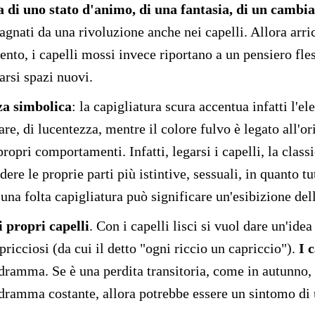
a di uno stato d'animo, di una fantasia, di un cambi
gnati da una rivoluzione anche nei capelli. Allora arricc
mento, i capelli mossi invece riportano a un pensiero fles
arsi spazi nuovi.
za simbolica
: la capigliatura scura accentua infatti l'e
 di lucentezza, mentre il colore fulvo è legato all'orig
opri comportamenti. Infatti, legarsi i capelli, la classi
e le proprie parti più istintive, sessuali, in quanto tut
una folta capigliatura può significare un'esibizione dell
i propri capelli
. Con i capelli lisci si vuol dare un'idea
ricciosi (da cui il detto "ogni riccio un capriccio").
I 
 dramma. Se è una perdita transitoria, come in autunno, è
 dramma costante, allora potrebbe essere un sintomo di