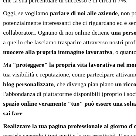
che la sua percentuale di successo è di circa il 7%.
Oggi, se vogliamo
parlare di noi alle aziende
, non p
potenzialmente interessanti che ci riguardano ed è semp
collaboratori. Ognuno di noi online detiene
una perso
a quello che lasciamo trasparire attraverso nostri prof
nuocere alla propria immagine lavorativa
, o quant
Ma
"proteggere" la propria vita lavorativa nel mo
tua visibilità e reputazione, come partecipare attivame
blog personalizzato
, che divenga pian piano
un ricco
l'abbondanza di piattaforme disponibili (proprio i soc
spazio online veramente "tuo" può essere una solu
sai fare
.
Realizzare la tua pagina professionale al giorno d'
gestirla secondo i tuoi gusti e la tua creatività. E se 