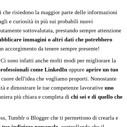
tti che risiedono la maggior parte delle informazioni
gli e curiosità in più sui probabili nuovi
utamente sottovalutata, prestando sempre attenzione
bblicare immagini o altri dati che potrebbero
è un accorgimento da tenere sempre presente!
. Ci sono infatti anche molti modi per migliorare la
professionali come LinkedIn
oppure
aprire un tuo
l cuore dell'idea che vogliamo proporti. Nonostante
cità e dimostrare le tue competenze lavorative
uno
aniera più chiara e completa di
chi sei e di quello che
ss, Tumblr o Blogger che ti permettono di crearla e
l tuo indirizzo personale
, controllando che il