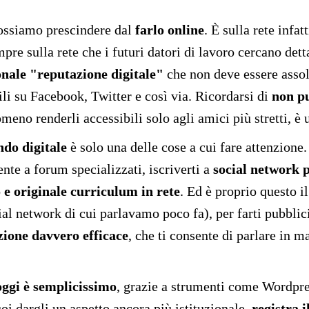
ossiamo prescindere dal
farlo online
. È sulla rete infa
re sulla rete che i futuri datori di lavoro cercano detta
nale "reputazione digitale"
che non deve essere assol
ili su Facebook, Twitter e così via. Ricordarsi di
non pu
omeno renderli accessibili solo agli amici più stretti, 
ndo digitale
è solo una delle cose a cui fare attenzione
nte a forum specializzati, iscriverti a
social network 
 e originale curriculum in rete
. Ed è proprio questo i
ial network di cui parlavamo poco fa), per farti pubbli
zione davvero efficace
, che ti consente di parlare in m
oggi è semplicissimo
, grazie a strumenti come Wordpre
vuoi dargli un aspetto ancora più istituzionale,
registra i