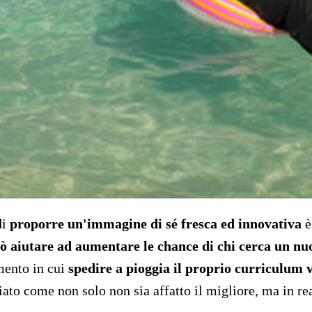
di
proporre un'immagine di sé fresca ed innovativa
è
uò aiutare ad aumentare le chance di chi cerca un nu
ento in cui
spedire a pioggia il proprio curriculum 
ato come non solo non sia affatto il migliore, ma in rea