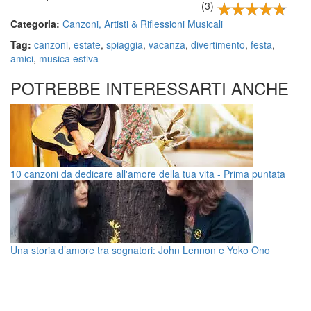
(3)
Categoria:
Canzoni, Artisti & Riflessioni Musicali
Tag:
canzoni
,
estate
,
spiaggia
,
vacanza
,
divertimento
,
festa
,
amici
,
musica estiva
POTREBBE INTERESSARTI ANCHE
10 canzoni da dedicare all'amore della tua vita - Prima puntata
Una storia d’amore tra sognatori: John Lennon e Yoko Ono