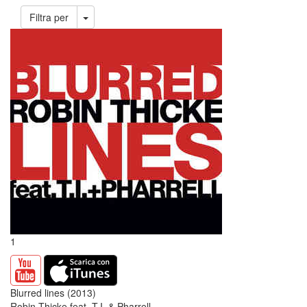
Toggle Dropdown
Filtra per
1
Blurred lines (2013)
Robin Thicke feat. T.I. & Pharrell