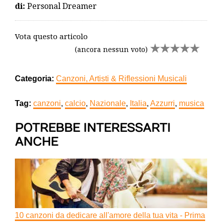
di:
Personal Dreamer
Vota questo articolo
(ancora nessun voto)
Categoria:
Canzoni, Artisti & Riflessioni Musicali
Tag:
canzoni
,
calcio
,
Nazionale
,
Italia
,
Azzurri
,
musica
POTREBBE INTERESSARTI
ANCHE
10 canzoni da dedicare all'amore della tua vita - Prima