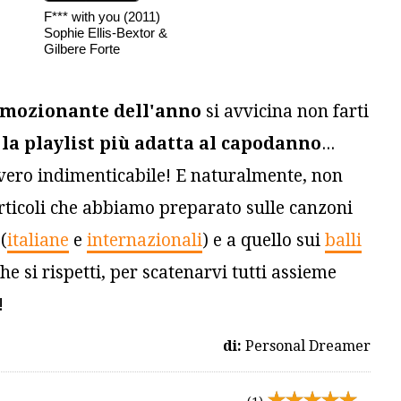
F*** with you (2011)
Sophie Ellis-Bextor &
Gilbere Forte
 emozionante dell'anno
si avvicina non farti
a
la playlist più adatta al capodanno
...
vvero indimenticabile! E naturalmente, non
articoli che abbiamo preparato sulle canzoni
(
italiane
e
internazionali
) e a quello sui
balli
he si rispetti, per scatenarvi tutti assieme
!
di:
Personal Dreamer