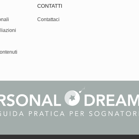
CONTATTI
nali
Contattaci
liazioni
ontenuti
Personal Dreamer ® è un marchio registrato.