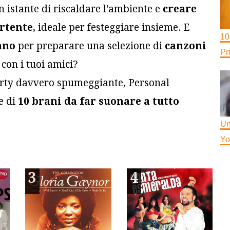
 istante di riscaldare l'ambiente e
creare
rtente
, ideale per festeggiare insieme. E
10
nno
per preparare una selezione di
canzoni
Pr
con i tuoi amici?
arty davvero spumeggiante, Personal
e di
10 brani da far suonare a tutto
Un
Yo
3
4