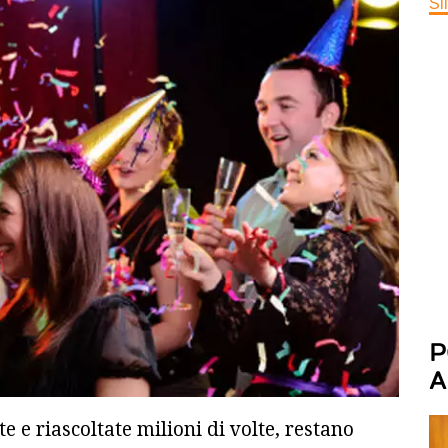
Si
P
A
te e riascoltate milioni di volte, restano