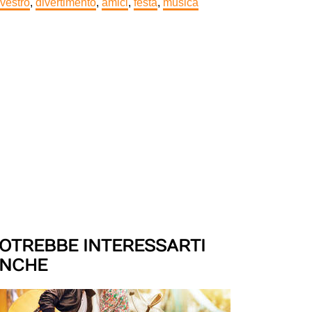
lvestro
,
divertimento
,
amici
,
festa
,
musica
OTREBBE INTERESSARTI
NCHE