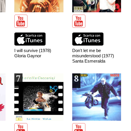
I will survive (1978)
Don't let me be
Gloria Gaynor
misunderstood (1977)
Santa Esmeralda
7
8