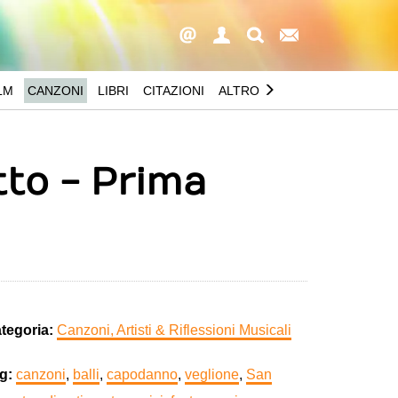
LM
CANZONI
LIBRI
CITAZIONI
ALTRO
to - Prima
tegoria:
Canzoni, Artisti & Riflessioni Musicali
g:
canzoni
,
balli
,
capodanno
,
veglione
,
San