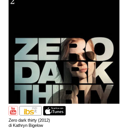
2
Zero dark thirty (2012)
di Kathryn Bigelow