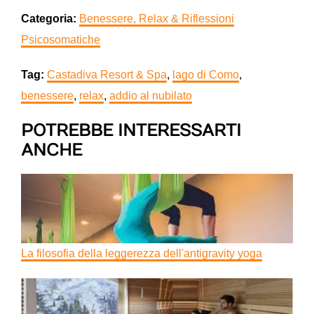
Categoria:
Benessere, Relax & Riflessioni
Psicosomatiche
Tag:
Castadiva Resort & Spa
,
lago di Como
,
benessere
,
relax
,
addio al nubilato
POTREBBE INTERESSARTI
ANCHE
La filosofia della leggerezza dell'antigravity yoga