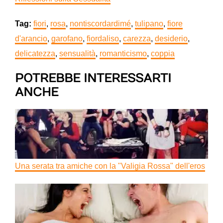
Tag:
fiori
,
rosa
,
nontiscordardimé
,
tulipano
,
fiore
d'arancio
,
garofano
,
fiordaliso
,
carezza
,
desiderio
,
delicatezza
,
sensualità
,
romanticismo
,
coppia
POTREBBE INTERESSARTI
ANCHE
Una serata tra amiche con la "Valigia Rossa" dell'eros