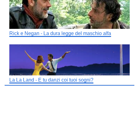
Rick e Negan - La dura legge del maschio alfa
La La Land - E tu danzi coi tuoi sogni?