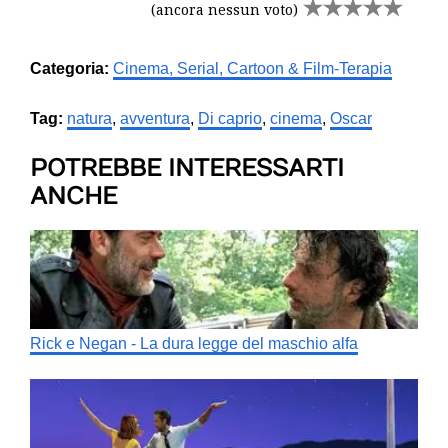
(ancora nessun voto)
Categoria:
Cinema, Serial, Cartoon & Film-Terapia
Tag:
natura
,
avventura
,
Di caprio
,
cinema
,
Oscar
POTREBBE INTERESSARTI
ANCHE
Rick e Negan - La dura legge del maschio alfa