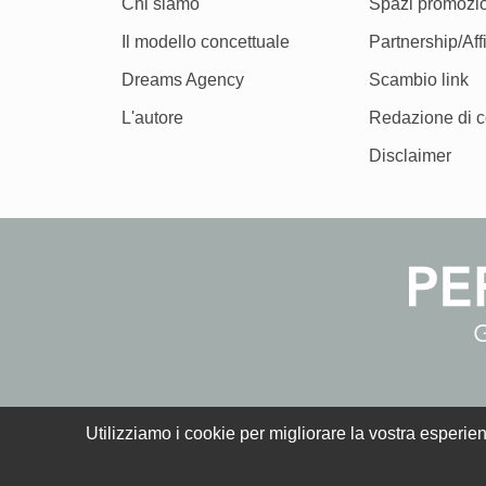
Chi siamo
Spazi promozio
Il modello concettuale
Partnership/Affi
Dreams Agency
Scambio link
L'autore
Redazione di c
Disclaimer
Utilizziamo i cookie per migliorare la vostra esperien
Personal Dreamer ® è un marchio registrato. | P.IVA 06