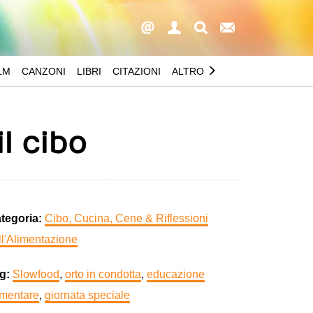
LM
CANZONI
LIBRI
CITAZIONI
ALTRO
l cibo
tegoria:
Cibo, Cucina, Cene & Riflessioni
ll'Alimentazione
g:
Slowfood
,
orto in condotta
,
educazione
imentare
,
giornata speciale