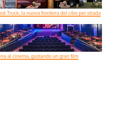
od Truck, la nuova frontiera del cibo per strada
na al cinema, gustando un gran film