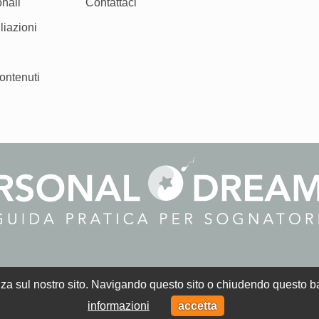
nali
Contattaci
liazioni
ontenuti
Personal Dreamer ® è un marchio registrato.
za sul nostro sito. Navigando questo sito o chiudendo questo bann
informazioni
accetta
449510962 |
Privacy
|
Cookie
|
Credits
© 2