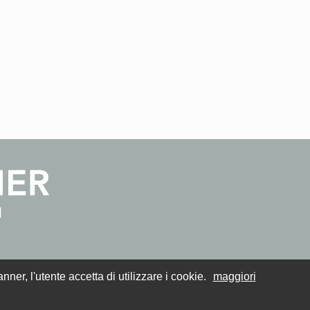
er, l'utente accetta di utilizzare i cookie.
maggiori
011 - 2021 PersonalDreamer.com. All Rights Reserved.