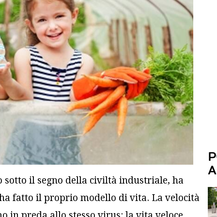
P
A
sotto il segno della civiltà industriale, ha
a fatto il proprio modello di vita. La velocità
o in preda allo stesso virus: la vita veloce,