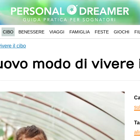
CIBO
BENESSERE
VIAGGI
FAMIGLIA
FESTE
GIOCHI
FI
vere il cibo
ovo modo di vivere i
Ca
su
Ta
al