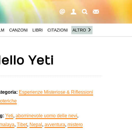
LM
CANZONI
LIBRI
CITAZIONI
ALTRO
ello Yeti
tegoria:
Esperienze Misteriose & Riflessioni
oteriche
g:
Yeti
,
abominevole uomo delle nevi
,
malaya
,
Tibet
,
Nepal
,
avventura
,
mistero