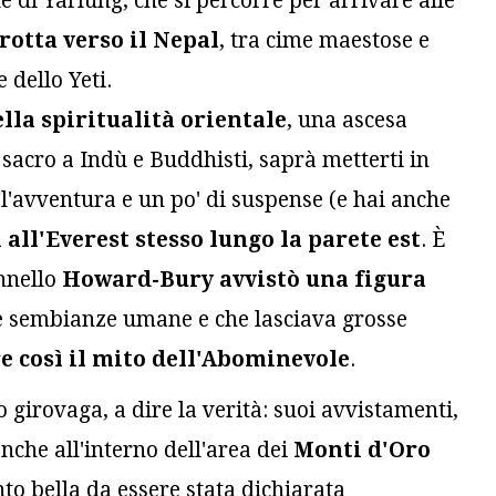
e di Yarlung, che si percorre per arrivare alle
rotta verso il Nepal
, tra cime maestose e
 dello Yeti.
lla spiritualità orientale
, una ascesa
 sacro a Indù e Buddhisti, saprà metterti in
 l'avventura e un po' di suspense (e hai anche
 all'Everest stesso lungo la parete est
. È
onnello
Howard-Bury avvistò una figura
le sembianze umane e che lasciava grosse
e così il mito dell'Abominevole
.
o girovaga, a dire la verità: suoi avvistamenti,
 anche all'interno dell'area dei
Monti d'Oro
nto bella da essere stata dichiarata