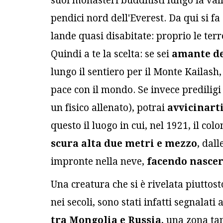
suoi monasteri buddhisti lungo la vall
pendici nord dell'Everest. Da qui si fa
lande quasi disabitate: proprio le terre
Quindi a te la scelta: se sei
amante de
lungo il sentiero per il Monte Kailash,
pace con il mondo. Se invece prediligi
un fisico allenato), potrai
avvicinarti
questo il luogo in cui, nel 1921, il col
scura alta due metri e mezzo
, dal
impronte nella neve,
facendo nascer
Una creatura che si è rivelata piuttost
nei secoli, sono stati infatti segnalati
tra Mongolia e Russia
, una zona ta