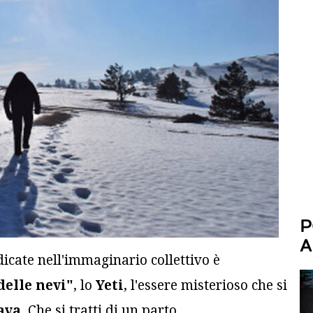
P
A
icate nell'immaginario collettivo è
elle nevi"
, lo
Yeti
, l'essere misterioso che si
aya
. Che si tratti di un parto