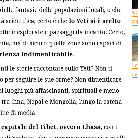
elle fantasie delle popolazioni locali, o che
5 
tà scientifica, certo è che
lo Yeti si è scelto
Pr
ette inesplorate e paesaggi da incanto. Certo,
nte, ma di sicuro quelle zone sono capaci di
rienza indimenticabile
.
Lo
ti le storie raccontate sullo Yeti? Non ti
tu
o per seguire le sue orme? Non dimenticare
ei luoghi più affascinanti, spirituali e meno
lo tra Cina, Nepal e Mongolia, lungo la catena
dine di media.
 capitale del Tibet, ovvero Lhasa
, con i