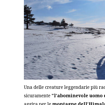
Una delle creature leggendarie più rad
sicuramente
"l'abominevole uomo d
aggira per le
montagne dell'Himal