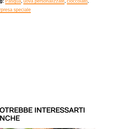
g:
Pasqua
,
uova personalizzate
,
cioccolato
,
rpresa speciale
OTREBBE INTERESSARTI
NCHE