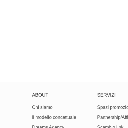
ABOUT
SERVIZI
Chi siamo
Spazi promozio
Il modello concettuale
Partnership/Affi
Dreams Agency
Scambio link