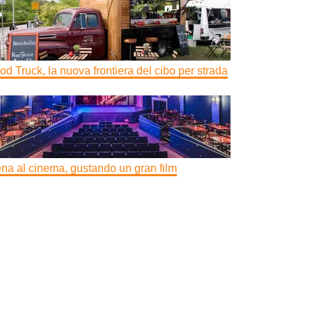
od Truck, la nuova frontiera del cibo per strada
na al cinema, gustando un gran film