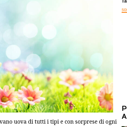
Ta
so
P
A
vano uova di tutti i tipi e con sorprese di ogni