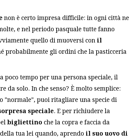
e
non è certo impresa difficile: in ogni città ne
olte, e nel periodo pasquale tutte fanno
è ovviamente quello di muoversi con
il
hé probabilmente gli ordini che la pasticceria
 ha poco tempo per una persona speciale, il
fare da solo. In che senso?
È
molto semplice:
o "normale", puoi ritagliare una specie di
sorpresa speciale
. E per richiudere la
bel
bigliettino
che la copra e faccia da
 o della tua lei quando, aprendo
il suo uovo di