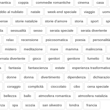
mantica
coppia
commedie romantiche
cinema
casa
ddio al nubilato
natale
week-end speciale
viaggio
uom
pense
storie natalizie
storie d'amore
storia
sport
sp
ida
sessualità
sesso
serata speciale
serata divertente
relax
recensione
psicosomatica
poesia
personalità
mistero
meditazione
mare
mamma
malinconia
ornata divertente
gioco
genitori
genitore
fumetto
fo
a
fantasia
fantascienza
estate
esperienza trasformativ
donne
donna
divertimento
dipendenza
dichiarazi
coraggio
complicità
cioccolato
cibo
cena speciale
bellezza
ballo
atmosfera romantica
atmosfera natalizia
nza
spa
scozia
san silvestro
londra
francia