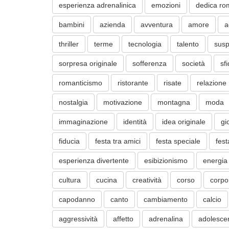
esperienza adrenalinica
emozioni
dedica ro
bambini
azienda
avventura
amore
a
thriller
terme
tecnologia
talento
sus
sorpresa originale
sofferenza
società
sf
romanticismo
ristorante
risate
relazione
nostalgia
motivazione
montagna
moda
immaginazione
identità
idea originale
gi
fiducia
festa tra amici
festa speciale
fest
esperienza divertente
esibizionismo
energia
cultura
cucina
creatività
corso
corpo
capodanno
canto
cambiamento
calcio
aggressività
affetto
adrenalina
adolesce