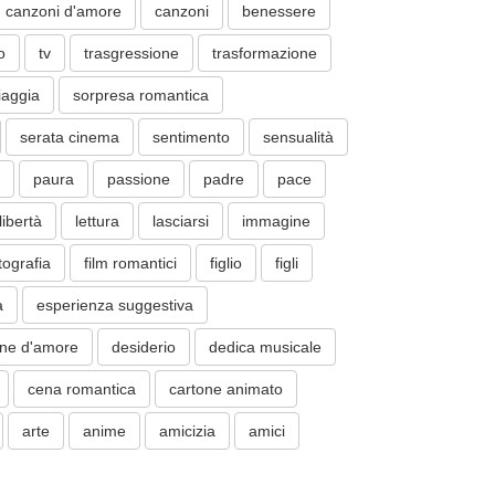
canzoni d'amore
canzoni
benessere
o
tv
trasgressione
trasformazione
iaggia
sorpresa romantica
serata cinema
sentimento
sensualità
paura
passione
padre
pace
libertà
lettura
lasciarsi
immagine
tografia
film romantici
figlio
figli
a
esperienza suggestiva
one d'amore
desiderio
dedica musicale
cena romantica
cartone animato
arte
anime
amicizia
amici