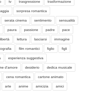
o
tv
trasgressione
trasformazione
iaggia
sorpresa romantica
serata cinema
sentimento
sensualità
paura
passione
padre
pace
libertà
lettura
lasciarsi
immagine
tografia
film romantici
figlio
figli
a
esperienza suggestiva
one d'amore
desiderio
dedica musicale
cena romantica
cartone animato
arte
anime
amicizia
amici