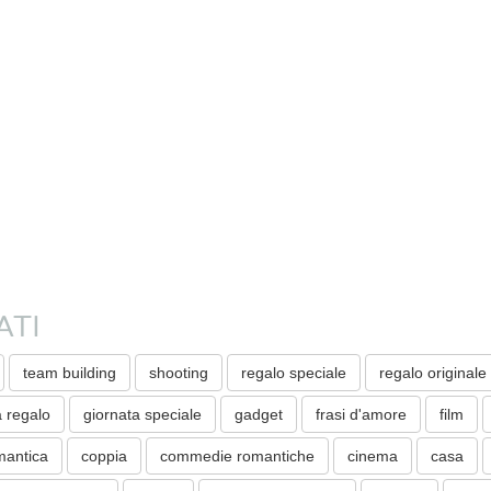
ATI
team building
shooting
regalo speciale
regalo originale
a regalo
giornata speciale
gadget
frasi d'amore
film
mantica
coppia
commedie romantiche
cinema
casa