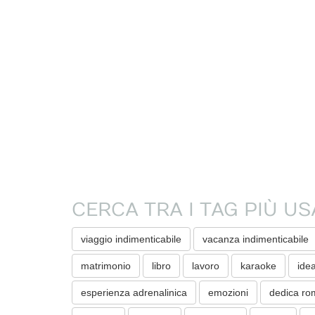
CERCA TRA I TAG PIÙ US
viaggio indimenticabile
vacanza indimenticabile
matrimonio
libro
lavoro
karaoke
ide
esperienza adrenalinica
emozioni
dedica ro