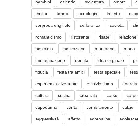
bambini
azienda
avventura
amore
a
thriller
terme
tecnologia
talento
sus
sorpresa originale
sofferenza
società
sf
romanticismo
ristorante
risate
relazione
nostalgia
motivazione
montagna
moda
immaginazione
identità
idea originale
gi
fiducia
festa tra amici
festa speciale
fest
esperienza divertente
esibizionismo
energia
cultura
cucina
creatività
corso
corpo
capodanno
canto
cambiamento
calcio
aggressività
affetto
adrenalina
adolesce