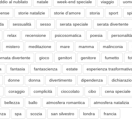
ddio al nubilato
natale
week-end speciale
viaggio
uom
pense
storie natalizie
storie d'amore
storia
sport
sp
ida
sessualità
sesso
serata speciale
serata divertente
relax
recensione
psicosomatica
poesia
personalità
mistero
meditazione
mare
mamma
malinconia
ornata divertente
gioco
genitori
genitore
fumetto
fo
a
fantasia
fantascienza
estate
esperienza trasformativ
donne
donna
divertimento
dipendenza
dichiarazi
coraggio
complicità
cioccolato
cibo
cena speciale
bellezza
ballo
atmosfera romantica
atmosfera natalizia
nza
spa
scozia
san silvestro
londra
francia