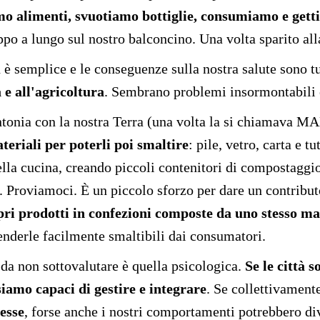
mo alimenti, svuotiamo bottiglie, consumiamo e get
ppo a lungo sul nostro balconcino. Una volta sparito alla
è semplice e le conseguenze sulla nostra salute sono tut
a e all'agricoltura
. Sembrano problemi insormontabili e
ntonia con la nostra Terra (una volta la si chiamava M
eriali per poterli poi smaltire
: pile, vetro, carta e 
della cucina, creando piccoli contenitori di compostaggio
. Proviamoci. È un piccolo sforzo per dare un contribut
ri prodotti in confezioni composte da uno stesso ma
enderle facilmente smaltibili dai consumatori.
e da non sottovalutare è quella psicologica.
Se le città 
siamo capaci di gestire e integrare
. Se collettivamen
resse
, forse anche i nostri comportamenti potrebbero di