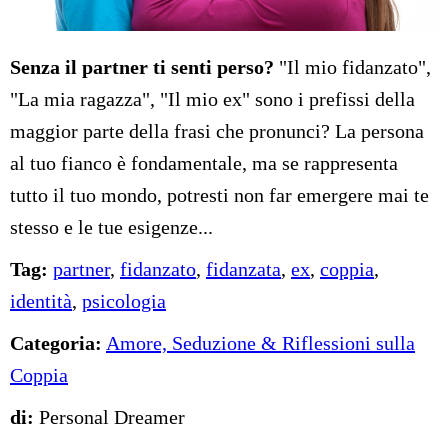
Senza il partner ti senti perso?
"Il mio fidanzato",
"La mia ragazza", "Il mio ex" sono i prefissi della
maggior parte della frasi che pronunci? La persona
al tuo fianco è fondamentale, ma se rappresenta
tutto il tuo mondo, potresti non far emergere mai te
stesso e le tue esigenze...
Tag:
partner
,
fidanzato
,
fidanzata
,
ex
,
coppia
,
identità
,
psicologia
Categoria:
Amore, Seduzione & Riflessioni sulla
Coppia
di:
Personal Dreamer