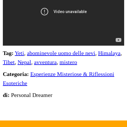
Tag:
Yeti
,
abominevole uomo delle nevi
,
Himalaya
,
Tibet
,
Nepal
,
avventura
,
mistero
Categoria:
Esperienze Misteriose & Riflessioni
Esoteriche
di:
Personal Dreamer