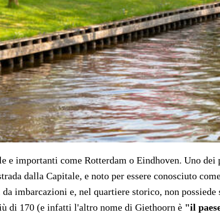
lle e importanti come Rotterdam o Eindhoven. Uno dei p
i strada dalla Capitale, e noto per essere conosciuto com
 da imbarcazioni e, nel quartiere storico, non possiede s
iù di 170 (e infatti l'altro nome di Giethoorn è
"il paes