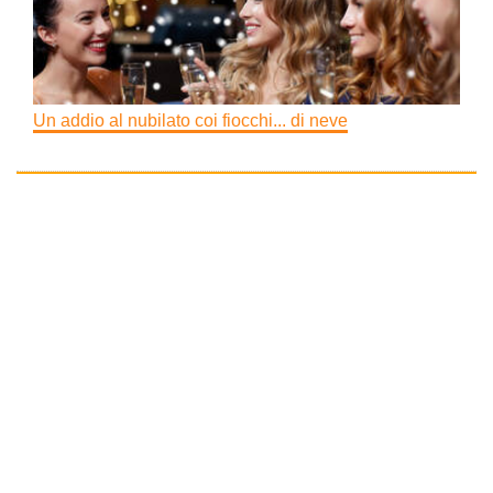
Un addio al nubilato coi fiocchi... di neve