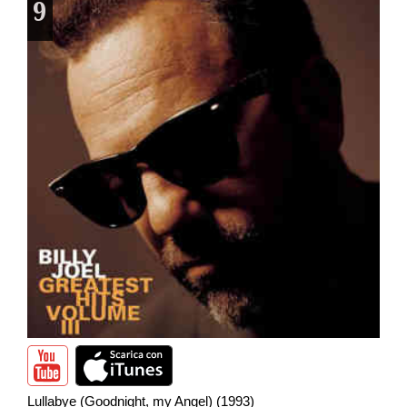
9
Lullabye (Goodnight, my Angel) (1993)