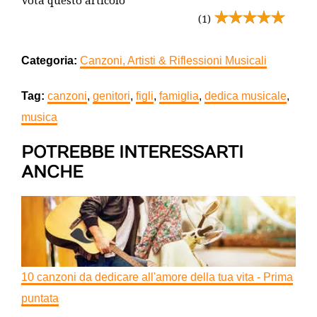
Vota questo articolo
(1)
Categoria:
Canzoni, Artisti & Riflessioni Musicali
Tag:
canzoni
,
genitori
,
figli
,
famiglia
,
dedica musicale
,
musica
POTREBBE INTERESSARTI
ANCHE
10 canzoni da dedicare all'amore della tua vita - Prima
puntata