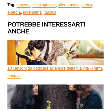
Tag:
canzoni
,
sfida sportiva
,
allenamento
,
carica
,
energia
,
adrenalina
,
musica
POTREBBE INTERESSARTI
ANCHE
10 canzoni da dedicare all'amore della tua vita - Prima
puntata