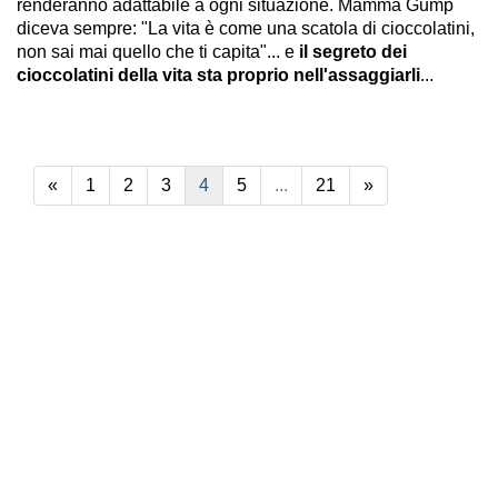
renderanno adattabile a ogni situazione. Mamma Gump
diceva sempre: "La vita è come una scatola di cioccolatini,
non sai mai quello che ti capita"... e
il segreto dei
cioccolatini della vita sta proprio nell'assaggiarli
...
«
1
2
3
4
5
...
21
»