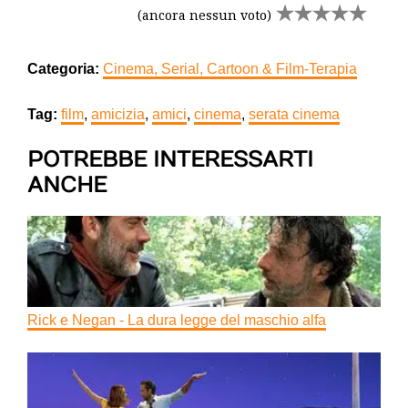
(ancora nessun voto)
Categoria:
Cinema, Serial, Cartoon & Film-Terapia
Tag:
film
,
amicizia
,
amici
,
cinema
,
serata cinema
POTREBBE INTERESSARTI
ANCHE
Rick e Negan - La dura legge del maschio alfa