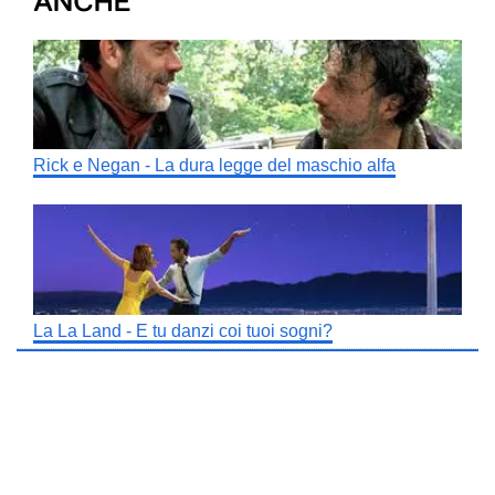
ANCHE
Rick e Negan - La dura legge del maschio alfa
La La Land - E tu danzi coi tuoi sogni?