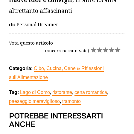
nuove idee e consigli
, in altre località
altrettanto affascinanti.
di:
Personal Dreamer
Vota questo articolo
(ancora nessun voto)
Categoria:
Cibo, Cucina, Cene & Riflessioni
sull'Alimentazione
Tag:
Lago di Como
,
ristorante
,
cena romantica
,
paesaggio meraviglioso
,
tramonto
POTREBBE INTERESSARTI
ANCHE