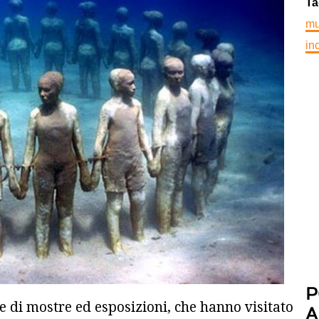
Ta
mu
in
P
e di mostre ed esposizioni, che hanno visitato
A