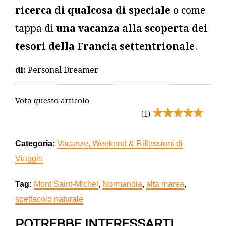
ricerca di qualcosa di speciale
o come
tappa di
una vacanza alla scoperta dei
tesori della Francia settentrionale
.
di:
Personal Dreamer
Vota questo articolo
(1)
Categoria:
Vacanze, Weekend & Riflessioni di
Viaggio
Tag:
Mont Saint-Michel
,
Normandia
,
alta marea
,
spettacolo naturale
POTREBBE INTERESSARTI