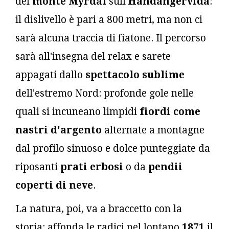
del
monte Myrdal
sull'
Handangervida
:
il dislivello è pari a 800 metri, ma non ci
sarà alcuna traccia di fiatone. Il percorso
sarà all'insegna del relax e sarete
appagati dallo
spettacolo sublime
dell'estremo Nord: profonde gole nelle
quali si incuneano limpidi
fiordi come
nastri d'argento
alternate a montagne
dal profilo sinuoso e dolce punteggiate da
riposanti
prati erbosi
o da
pendii
coperti di neve
.
La natura, poi, va a braccetto con la
storia: affonda le radici nel lontano
1871
il