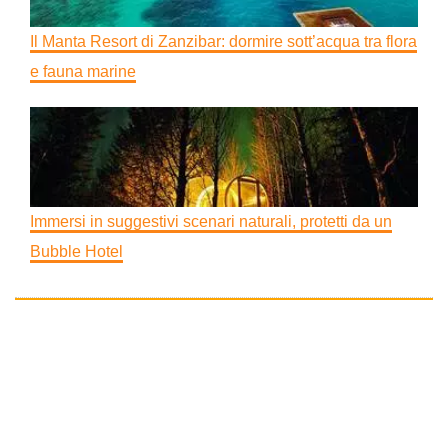
Il Manta Resort di Zanzibar: dormire sott’acqua tra flora
e fauna marine
Immersi in suggestivi scenari naturali, protetti da un
Bubble Hotel