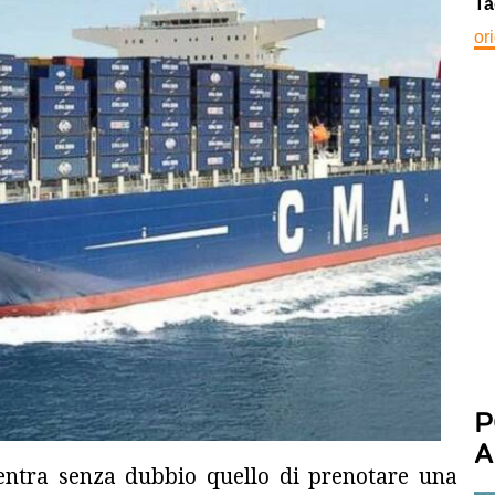
Ta
or
P
A
ientra senza dubbio quello di prenotare una