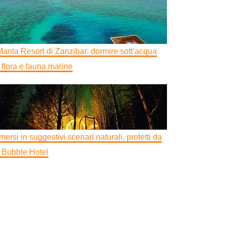
 Manta Resort di Zanzibar: dormire sott’acqua
a flora e fauna marine
mersi in suggestivi scenari naturali, protetti da
 Bubble Hotel