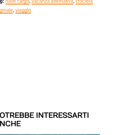
g:
nave cargo
,
vacanza alternativa
,
crociera
iginale
,
viaggio
OTREBBE INTERESSARTI
NCHE