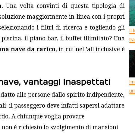
a
. Una volta convinti di questa tipologia di
 soluzione maggiormente in linea con i propri
elezionando i filtri di ricerca e togliendo gli
Il
piscina, il piano bar, il buffet illimitato? Una
tr
una nave da carico
, in cui nell'all inclusive è
nave, vantaggi inaspettati
Im
un
datto alle persone dallo spirito indipendente,
i: il passeggero deve infatti sapersi adattare
ordo. A chiunque voglia provare
e
non è richiesto lo svolgimento di mansioni