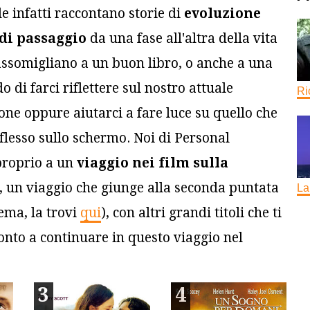
le infatti raccontano storie di
evoluzione
di passaggio
da una fase all'altra della vita
m assomigliano a un buon libro, o anche a una
di farci riflettere sul nostro attuale
Ri
one oppure aiutarci a fare luce su quello che
flesso sullo schermo. Noi di Personal
proprio a un
viaggio nei film sulla
, un viaggio che giunge alla seconda puntata
La
lema, la trovi
qui
), con altri grandi titoli che ti
nto a continuare in questo viaggio nel
3
4