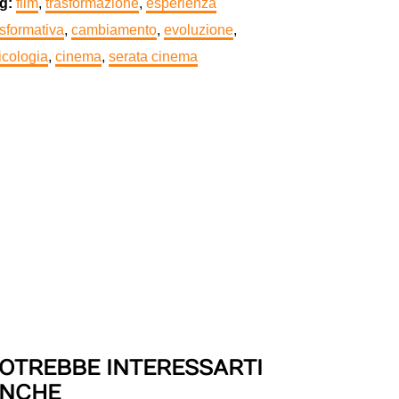
g:
film
,
trasformazione
,
esperienza
asformativa
,
cambiamento
,
evoluzione
,
icologia
,
cinema
,
serata cinema
OTREBBE INTERESSARTI
NCHE