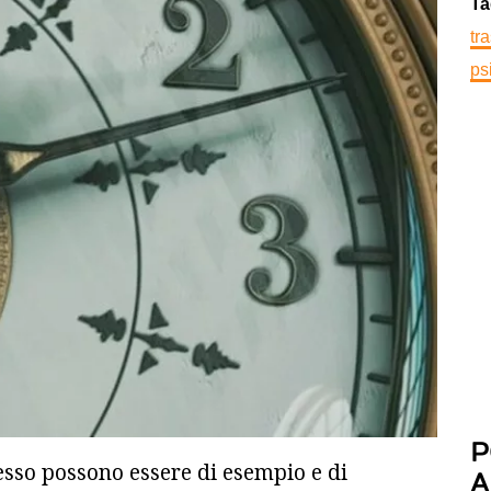
Ta
tr
ps
P
sso possono essere di esempio e di
A