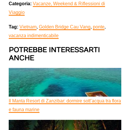
Categoria:
Vacanze, Weekend & Riflessioni di
Viaggio
Tag:
Vietnam
,
Golden Bridge Cau Vang
,
ponte
,
vacanza indimenticabile
POTREBBE INTERESSARTI
ANCHE
Il Manta Resort di Zanzibar: dormire sott’acqua tra flora
e fauna marine