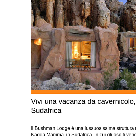
Vivi una vacanza da cavernicolo, 
Sudafrica
Il Bushman Lodge è una lussuosissima struttura n
Kagga Mamma, in Sudafrica, in cui gli ospiti veng