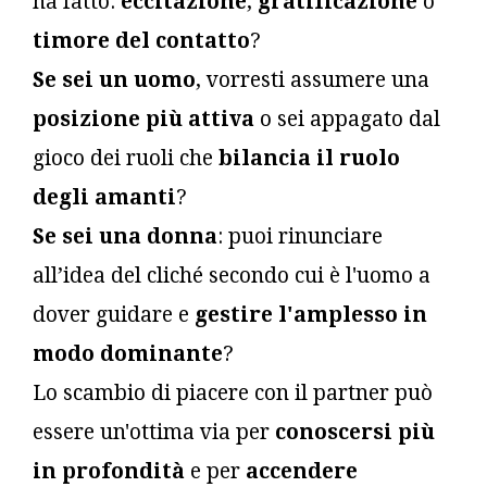
ha fatto:
eccitazione
,
gratificazione
o
timore del contatto
?
Se sei un uomo
, vorresti assumere una
posizione più attiva
o sei appagato dal
gioco dei ruoli che
bilancia il ruolo
degli amanti
?
Se sei una donna
: puoi rinunciare
all’idea del cliché secondo cui è l'uomo a
dover guidare e
gestire l'amplesso in
modo dominante
?
Lo scambio di piacere con il partner può
essere un'ottima via per
conoscersi più
in profondità
e per
accendere