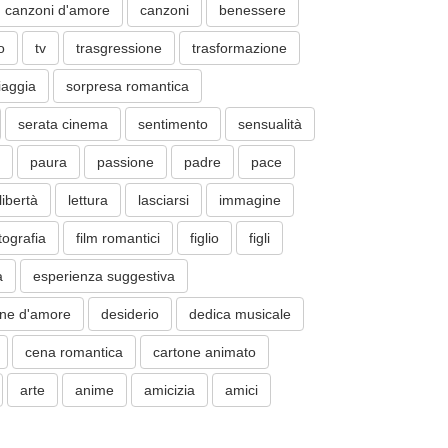
canzoni d'amore
canzoni
benessere
o
tv
trasgressione
trasformazione
iaggia
sorpresa romantica
serata cinema
sentimento
sensualità
paura
passione
padre
pace
libertà
lettura
lasciarsi
immagine
tografia
film romantici
figlio
figli
a
esperienza suggestiva
one d'amore
desiderio
dedica musicale
cena romantica
cartone animato
arte
anime
amicizia
amici