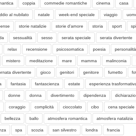
mantica
coppia
commedie romantiche
cinema
casa
ddio al nubilato
natale
week-end speciale
viaggio
uom
pense
storie natalizie
storie d'amore
storia
sport
sp
ida
sessualità
sesso
serata speciale
serata divertente
relax
recensione
psicosomatica
poesia
personalità
mistero
meditazione
mare
mamma
malinconia
ornata divertente
gioco
genitori
genitore
fumetto
fo
a
fantasia
fantascienza
estate
esperienza trasformativ
donne
donna
divertimento
dipendenza
dichiarazi
coraggio
complicità
cioccolato
cibo
cena speciale
bellezza
ballo
atmosfera romantica
atmosfera natalizia
nza
spa
scozia
san silvestro
londra
francia