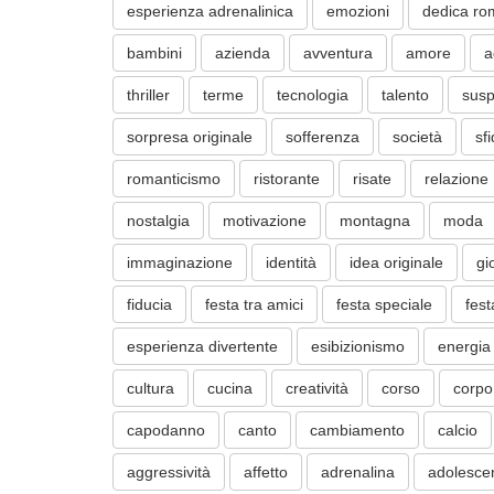
esperienza adrenalinica
emozioni
dedica ro
bambini
azienda
avventura
amore
a
thriller
terme
tecnologia
talento
sus
sorpresa originale
sofferenza
società
sf
romanticismo
ristorante
risate
relazione
nostalgia
motivazione
montagna
moda
immaginazione
identità
idea originale
gi
fiducia
festa tra amici
festa speciale
fest
esperienza divertente
esibizionismo
energia
cultura
cucina
creatività
corso
corpo
capodanno
canto
cambiamento
calcio
aggressività
affetto
adrenalina
adolesce