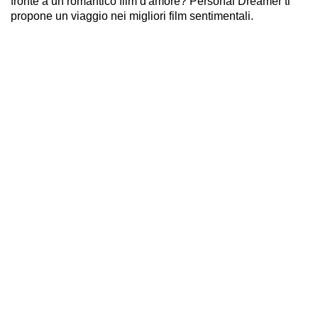
fronte a un romantico film d'amore? Personal Dreamer ti
propone un viaggio nei migliori film sentimentali.