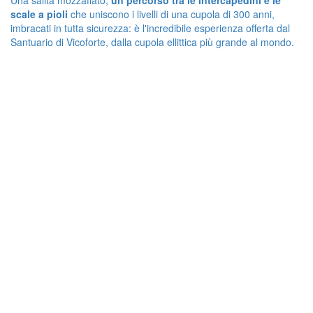
Una salita mozzafiato,
un percorso tra le intercapedini e le
scale a pioli
che uniscono i livelli di una cupola di 300 anni,
imbracati in tutta sicurezza: è l'incredibile esperienza offerta dal
Santuario di Vicoforte, dalla cupola ellittica più grande al mondo.