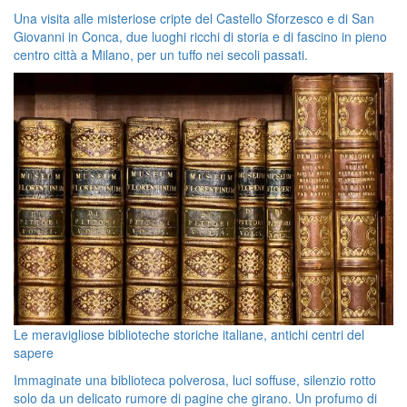
Una visita alle misteriose cripte del Castello Sforzesco e di San
Giovanni in Conca, due luoghi ricchi di storia e di fascino in pieno
centro città a Milano, per un tuffo nei secoli passati.
Le meravigliose biblioteche storiche italiane, antichi centri del
sapere
Immaginate una biblioteca polverosa, luci soffuse, silenzio rotto
solo da un delicato rumore di pagine che girano. Un profumo di