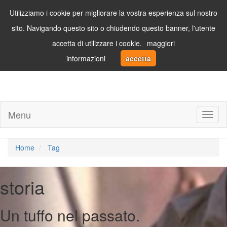
Utilizziamo i cookie per migliorare la vostra esperienza sul nostro
sito. Navigando questo sito o chiudendo questo banner, l'utente
accetta di utilizzare i cookie.
maggiori
informazioni
accetta
Menu
Toggl
naviga
Home
Tag
storia
Un tuffo nel passato.