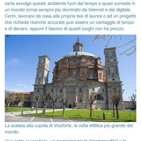
carta avvolge questo ambiente fuori dal tempo e quasi surreale in
un mondo ormai sempre più dominato da Internet e dal digitale.
Certo, lavorare da casa alla propria tesi di laurea o ad un progetto
che richiede ricerche accurate può essere un vantaggio di tempo
e di denaro, eppure il fascino di questi luoghi non ha prezzo.
La scalata alla cupola di Vicoforte, la volta ellittica più grande del
mondo