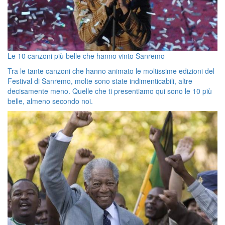
Le 10 canzoni più belle che hanno vinto Sanremo
Tra le tante canzoni che hanno animato le moltissime edizioni del
Festival di Sanremo, molte sono state indimenticabili, altre
decisamente meno. Quelle che ti presentiamo qui sono le 10 più
belle, almeno secondo noi.