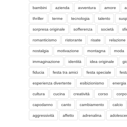
bambini
azienda
avventura
amore
a
thriller
terme
tecnologia
talento
sus
sorpresa originale
sofferenza
società
sf
romanticismo
ristorante
risate
relazione
nostalgia
motivazione
montagna
moda
immaginazione
identità
idea originale
gi
fiducia
festa tra amici
festa speciale
fest
esperienza divertente
esibizionismo
energia
cultura
cucina
creatività
corso
corpo
capodanno
canto
cambiamento
calcio
aggressività
affetto
adrenalina
adolesce