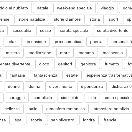
ddio al nubilato
natale
week-end speciale
viaggio
uom
pense
storie natalizie
storie d'amore
storia
sport
sp
ida
sessualità
sesso
serata speciale
serata divertente
relax
recensione
psicosomatica
poesia
personalità
mistero
meditazione
mare
mamma
malinconia
ornata divertente
gioco
genitori
genitore
fumetto
fo
a
fantasia
fantascienza
estate
esperienza trasformativ
donne
donna
divertimento
dipendenza
dichiarazi
coraggio
complicità
cioccolato
cibo
cena speciale
bellezza
ballo
atmosfera romantica
atmosfera natalizia
nza
spa
scozia
san silvestro
londra
francia