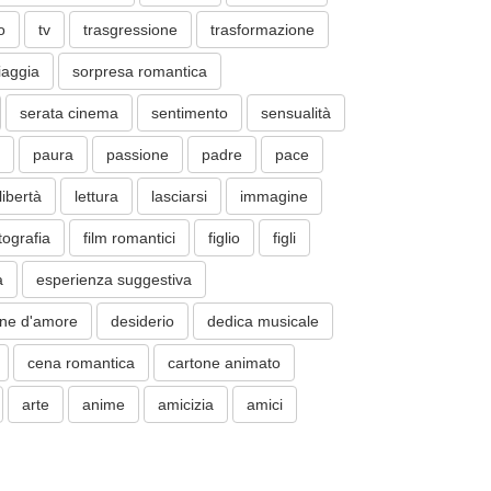
o
tv
trasgressione
trasformazione
iaggia
sorpresa romantica
serata cinema
sentimento
sensualità
paura
passione
padre
pace
libertà
lettura
lasciarsi
immagine
tografia
film romantici
figlio
figli
a
esperienza suggestiva
one d'amore
desiderio
dedica musicale
cena romantica
cartone animato
arte
anime
amicizia
amici