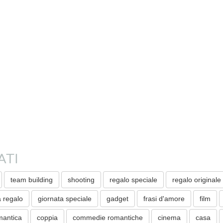
ATI
team building
shooting
regalo speciale
regalo originale
a regalo
giornata speciale
gadget
frasi d'amore
film
mantica
coppia
commedie romantiche
cinema
casa