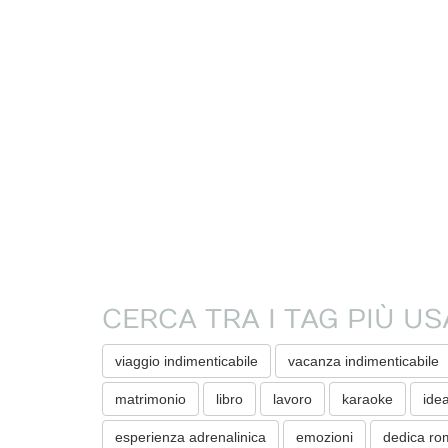
CERCA TRA I TAG PIÙ US
viaggio indimenticabile
vacanza indimenticabile
matrimonio
libro
lavoro
karaoke
ide
esperienza adrenalinica
emozioni
dedica ro