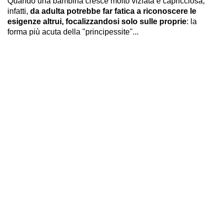
Quando
una bambina cresce molto viziata e capricciosa,
infatti,
da adulta potrebbe far fatica a riconoscere le
esigenze altrui, focalizzandosi solo sulle proprie
: la
forma più acuta della "principessite"...